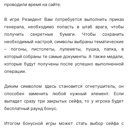
проводили время на сайте.
В игре Резидент Вам потребуется выполнить приказ
генерала, необходимо попасть в штаб врага, чтобы
получить секретные бумаги. Чтобы сохранить
необходимый настрой, символы выбраны тематические
– погоны, пистолеты, пулеметы, пушка, папка, в
который собраны те самые документы. А также медали,
которые будут получены после успешно выполненной
операции.
Диким символом здесь становится огнетушитель, он
способен заменить любой нужный элемент. Если
выпадет сразу три закрытых сейфа, то у игрока будет
бесплатный раунд бонус.
Итогом бонусной игры может стать выбор сейфа с