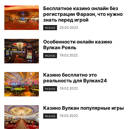
Бесплатное казино онлайн без
регистрации Фараон, что нужно
знать перед игрой
25.02.2022
РАЗНОЕ
Особенности онлайн казино
Вулкан Рояль
19.02.2022
РАЗНОЕ
Казино бесплатно это
реальность для Вулкан24
19.02.2022
РАЗНОЕ
Казино Вулкан популярные игры
19.02.2022
РАЗНОЕ