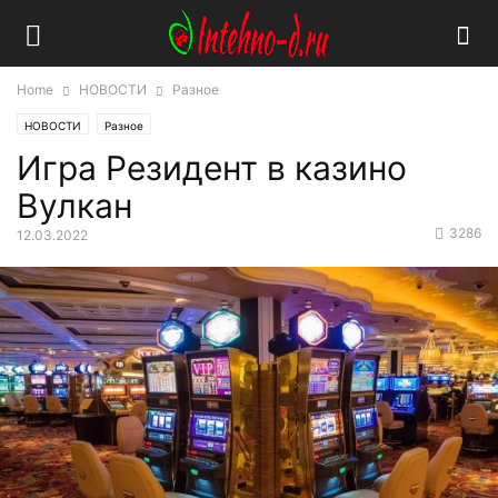
Home
НОВОСТИ
Разное
НОВОСТИ
Разное
Игра Резидент в казино
Вулкан
3286
12.03.2022