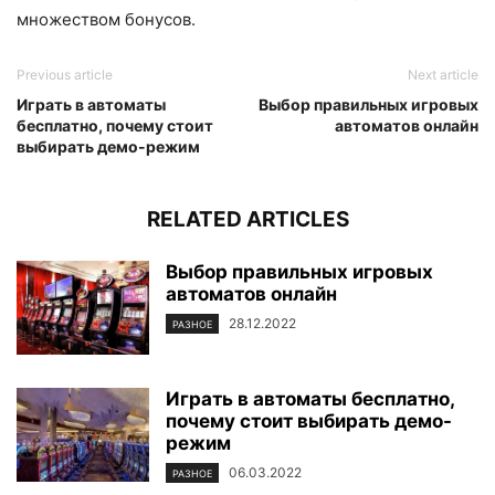
множеством бонусов.
Previous article
Next article
Играть в автоматы
Выбор правильных игровых
бесплатно, почему стоит
автоматов онлайн
выбирать демо-режим
RELATED ARTICLES
Выбор правильных игровых
автоматов онлайн
28.12.2022
РАЗНОЕ
Играть в автоматы бесплатно,
почему стоит выбирать демо-
режим
06.03.2022
РАЗНОЕ