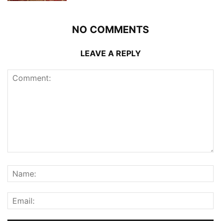
NO COMMENTS
LEAVE A REPLY