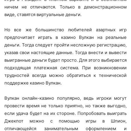
ничем не отличаются. Только в демонстрационном
виде, ставятся виртуальные деньги.
Но все же большинство любителей азартных игр
предпочитает играть в казино Вулкан на реальные
деньги. Тогда следует пройти несложную регистрацию,
указав свои настоящие данные. Тогда внести и вывести
выигранные деньги будет просто. Для этого выбирается
подходящая платежная система. При возникновении
трудностей всегда можно обратиться к технической
поддержке казино Вулкан.
Вулкан онлайн-казино популярно, ведь игроки могут
провести время не только приятно, но также выгодно,
если удача будет на их стороне. Попробовать выиграть
Джекпот можно с помощью игры в Шпион,
отличающейся занимательным оформлением и