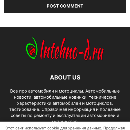
ABOUT US
Все про автомобили и мотоциклы. Автомобильные
новости, автомобильные новинки, технические
характеристики автомобилей и мотоциклов,
тестирование. Справочная информация и полезные
советы по ремонту и эксплуатации автомобилей и
мотоциклов.
Этот сайт использует cookie для хранения данных. Продолжая