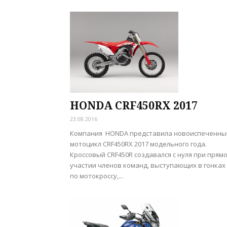
HONDA CRF450RX 2017
23.08.2016
Компания HONDA представила новоиспеченны
мотоцикл CRF450RX 2017 модельного года.
Кроссовый CRF450R создавался с нуля при прям
участии членов команд, выступающих в гонках
по мотокроссу,...