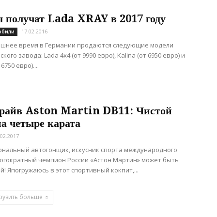
 получат Lada XRAY в 2017 году
17.02.2016
обили
яшнее время в Германии продаются следующие модели
кого завода: Lada 4x4 (от 9990 евро), Kalina (от 6950 евро) и
6750 евро)....
драйв Aston Martin DB11: Чистой
на четыре карата
.02.2017
нальный автогонщик, искусник спорта международного
ногократный чемпион России «Астон Мартин» может быть
й! Япогружаюсь в этот спортивный кокпит,...
рузить больше