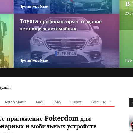
в
Про автомобили
20.0
Toyota профинансирует создание
летающего автомобиля
Про автомобили
Про
Вулкан
Aston Martin
Audi
BMW
Bugatti
Больше
ое приложение Pokerdom для
онарных и мобильных устройств