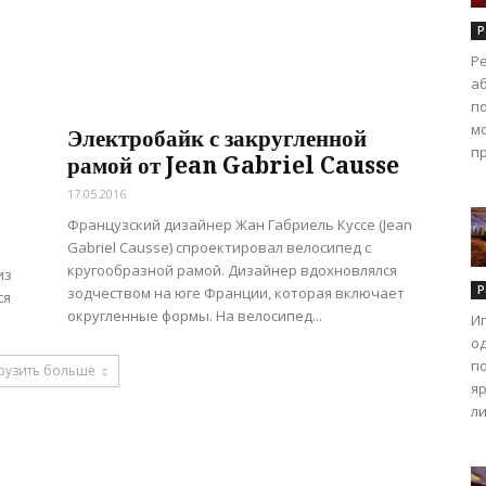
Р
Р
а
п
м
Электробайк с закругленной
пр
рамой от Jean Gabriel Causse
17.05.2016
Французский дизайнер Жан Габриель Куссе (Jean
Gabriel Causse) спроектировал велосипед с
кругообразной рамой. Дизайнер вдохновлялся
из
Р
зодчеством на юге Франции, которая включает
ся
округленные формы. На велосипед...
И
о
п
рузить больше
я
ли