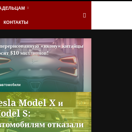
АДЕЛЬЦАМ
КОНТАКТЫ
 перерисованную «икону» китайцы
осят $10 миллионов!
 автомобили
esla Model X и
odel S:
втомобилям отказали