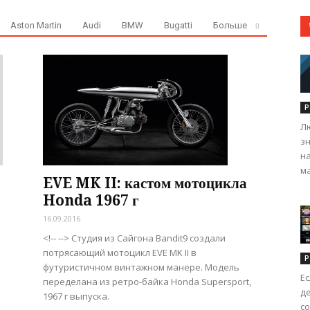
Aston Martin
Audi
BMW
Bugatti
Больше
Р
Л
з
н
ма
EVE MK II: кастом мотоцикла
Honda 1967 г
16.09.2016
<!-- --> Студия из Сайгона Bandit9 создали
потрясающий мотоцикл EVE MK II в
Р
футуристичном винтажном манере. Модель
Ес
переделана из ретро-байка Honda Supersport,
д
1967 г выпуска.
с