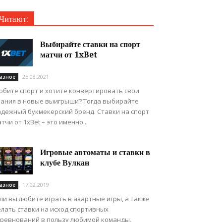
Читают:
Выбирайте ставки на спорт
матчи от 1xBet
25.08.2021
азное
юбите спорт и хотите конвертировать свои
нания в новые выигрыши? Тогда выбирайте
адежный букмекерский бренд. Ставки на спорт
тчи от 1xBet – это именно...
Игровые автоматы и ставки в
клубе Вулкан
17.02.2019
азное
ли вы любите играть в азартные игры, а также
елать ставки на исход спортивных
оревнований в пользу любимой команды,