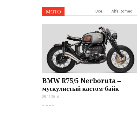
МОТО
Все
Alfa Romeo
BMW R75/5 Nerboruta –
мускулистый кастом-байк
25.11.2016
<!-- --> ...