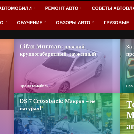
АВТОМОБИЛИ
РЕМОНТ АВТО
СОВЕТЫ АВТОВЛ
ТО
ОБУЧЕНИЕ
ОБЗОРЫ АВТО
ГРУЗОВЫЕ
Lifan Murman: плоский,
За
крупногабаритный, зауженный
пр
Про автомобили
Про
DS 7 Crossback: Макрон – не
T
натурал!
M
а