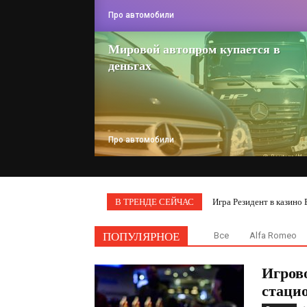
Про автомобили
Мировой автопром купается в
деньгах
Про автомобили
В ТРЕНДЕ СЕЙЧАС
Игра Резидент в казино 
ПОПУЛЯРНОЕ
Все
Alfa Romeo
Игров
стаци