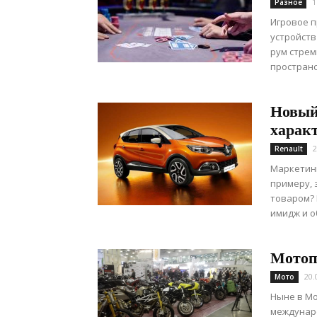
1
Разное
Игровое 
устройст
рум стрем
пространс
Новый
харак
2
Renault
Маркетинг
примеру, 
товаром? 
имидж и об
Мотоп
20.
Мото
Ныне в Мо
междунаро