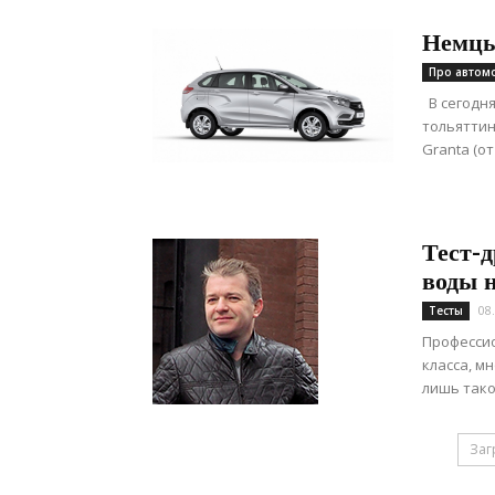
Немцы
Про автом
В сегодн
тольяттинс
Granta (от 
Тест-
воды 
08
Тесты
Профессио
класса, м
лишь тако
Заг