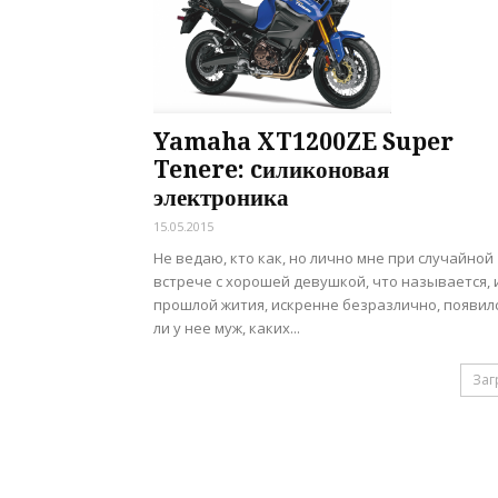
Yamaha XT1200ZE Super
Tenere: cиликоновая
электроника
15.05.2015
Не ведаю, кто как, но лично мне при случайной
встрече с хорошей девушкой, что называется, 
прошлой жития, искренне безразлично, появил
ли у нее муж, каких...
Заг