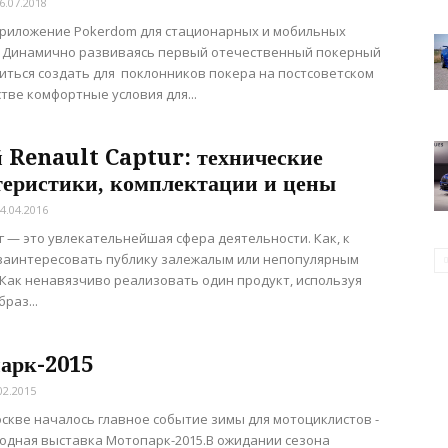
6.07.2018
приложение Pokerdom для стационарных и мобильных
в Динамично развиваясь первый отечественный покерный
иться создать для поклонников покера на постсоветском
тве комфортные условия для...
 Renault Captur: технические
теристики, комплектации и цены
4.04.2016
 — это увлекательнейшая сфера деятельности. Как, к
заинтересовать публику залежалым или непопулярным
Как ненавязчиво реализовать один продукт, используя
раз...
арк-2015
02.2015
скве началось главное событие зимы для мотоциклистов -
дная выставка Мотопарк-2015.В ожидании сезона