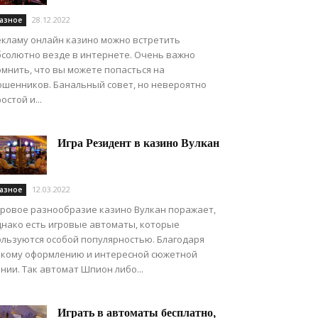
28.12.2022
азное
екламу онлайн казино можно встретить
бсолютно везде в интернете. Очень важно
омнить, что вы можете попасться на
ошенников. Банальный совет, но невероятно
остой и...
Игра Резидент в казино Вулкан
12.03.2022
азное
гровое разнообразие казино Вулкан поражает,
днако есть игровые автоматы, которые
ользуются особой популярностью. Благодаря
ркому оформлению и интересной сюжетной
нии. Так автомат Шпион либо...
Играть в автоматы бесплатно,