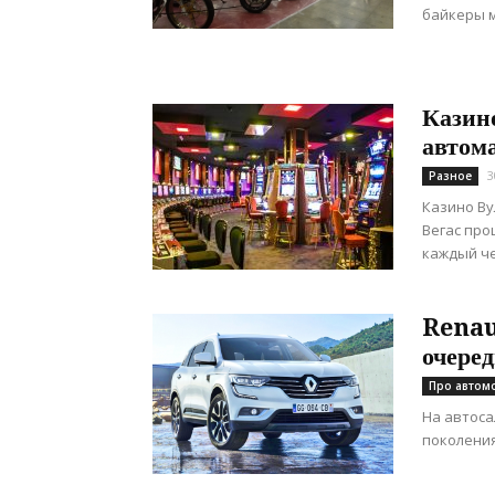
байкеры м
Казин
автом
3
Разное
Казино Ву
Вегас про
каждый че
Renau
очере
Про автом
На автоса
поколения 