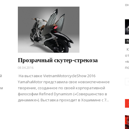
он
П
К
от
Прозрачный скутер-стрекоза
«м
по
08.04.2016
й
На выставке VietnamMotorcycleShow 2016
YamahaMotor представила свое новоиспеченное
ом
творение, созданное по своей корпоративной
философии Refined Dynamism («Совершенство в
динамике»). Выставка проходит в Хошимине с 7...