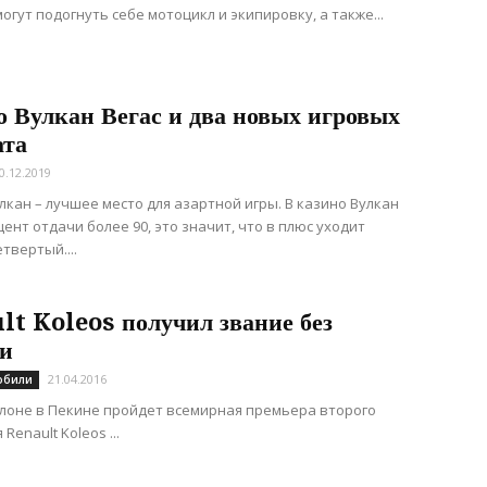
огут подогнуть себе мотоцикл и экипировку, а также...
о Вулкан Вегас и два новых игровых
ата
0.12.2019
лкан – лучшее место для азартной игры. В казино Вулкан
цент отдачи более 90, это значит, что в плюс уходит
твертый....
lt Koleos получил звание без
ди
21.04.2016
обили
лоне в Пекине пройдет всемирная премьера второго
Renault Koleos ...