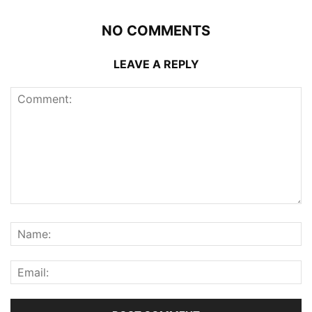
NO COMMENTS
LEAVE A REPLY