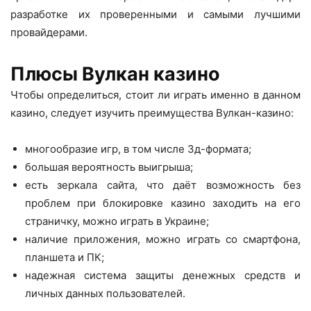
разработке их проверенными и самыми лучшими
провайдерами.
Плюсы Вулкан казино
Чтобы определиться, стоит ли играть именно в данном
казино, следует изучить преимущества Вулкан-казино:
многообразие игр, в том числе 3д-формата;
большая вероятность выигрыша;
есть зеркала сайта, что даёт возможность без
проблем при блокировке казино заходить на его
страничку, можно играть в Украине;
наличие приложения, можно играть со смартфона,
планшета и ПК;
надежная система защиты денежных средств и
личных данных пользователей.