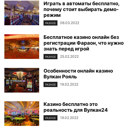
Играть в автоматы бесплатно,
почему стоит выбирать демо-
режим
06.03.2022
РАЗНОЕ
Бесплатное казино онлайн без
регистрации Фараон, что нужно
знать перед игрой
25.02.2022
РАЗНОЕ
Особенности онлайн казино
Вулкан Рояль
19.02.2022
РАЗНОЕ
Казино бесплатно это
реальность для Вулкан24
19.02.2022
РАЗНОЕ