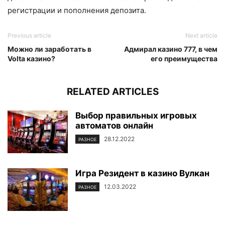
регистрации и пополнения депозита.
Previous article
Next article
Можно ли заработать в
Адмирал казино 777, в чем
Volta казино?
его преимущества
RELATED ARTICLES
Выбор правильных игровых
автоматов онлайн
28.12.2022
РАЗНОЕ
Игра Резидент в казино Вулкан
12.03.2022
РАЗНОЕ