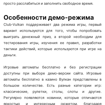
просто расслабиться и заполнить свободное время.
Особенности демо-режима
Club-Vulkan поддерживает два режима игры, первый
вариант используются для того, чтобы попробовать
выиграть денежный приз, а второй необходим для
тестирования игры, изучения ее правил, разработки
тактики действий, которые используются при игре на
деньги.
Игровые автоматы бесплатно и без регистрации
доступны при выборе демо-версии сайта. Игровые
автоматы бесплатно в казино Вулкан представлены в
большом количестве. Есть разные категории игр:
классические, рулетки, столы, слоты и другие.
Регулярно появляются новинки, которые отличаются
яркостью и интересным сюжетом, благодаря