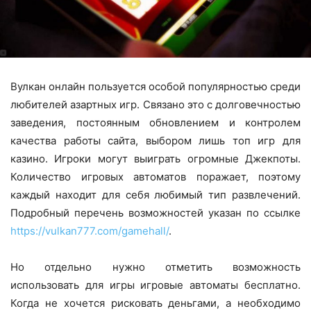
Вулкан онлайн пользуется особой популярностью среди
любителей азартных игр. Связано это с долговечностью
заведения, постоянным обновлением и контролем
качества работы сайта, выбором лишь топ игр для
казино. Игроки могут выиграть огромные Джекпоты.
Количество игровых автоматов поражает, поэтому
каждый находит для себя любимый тип развлечений.
Подробный перечень возможностей указан по ссылке
https://vulkan777.com/gamehall/
.
Но отдельно нужно отметить возможность
использовать для игры игровые автоматы бесплатно.
Когда не хочется рисковать деньгами, а необходимо