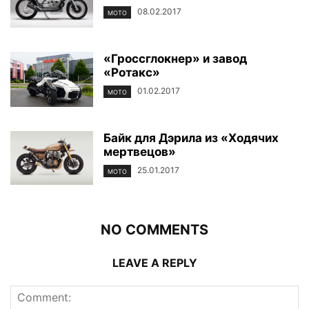
08.02.2017
МОТО
«Гроссглокнер» и завод
«Ротакс»
01.02.2017
МОТО
Байк для Дэрила из «Ходячих
мертвецов»
25.01.2017
МОТО
NO COMMENTS
LEAVE A REPLY