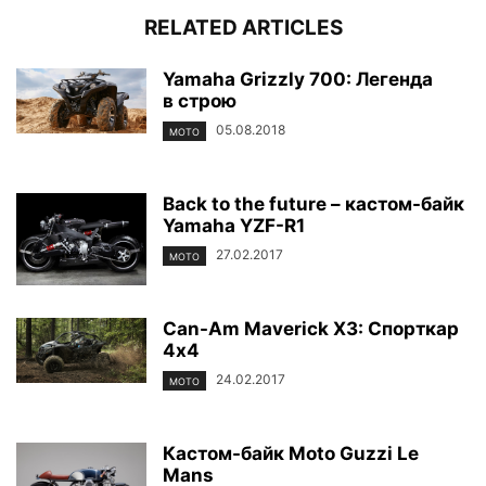
RELATED ARTICLES
Yamaha Grizzly 700: Легенда
в строю
05.08.2018
МОТО
Back to the future – кастом-байк
Yamaha YZF-R1
27.02.2017
МОТО
Сan-Am Maverick X3: Спорткар
4х4
24.02.2017
МОТО
Кастом-байк Moto Guzzi Le
Mans