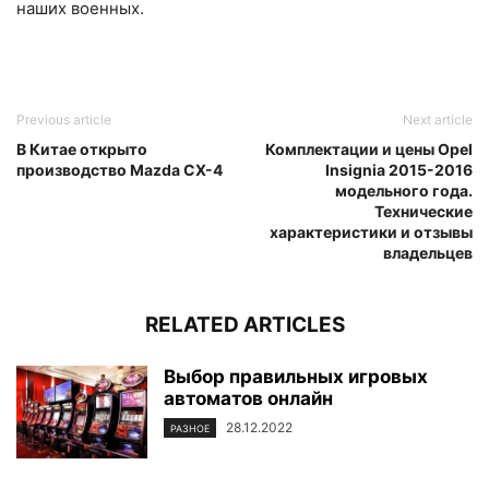
наших военных.
Previous article
Next article
В Китае открыто
Комплектации и цены Opel
производство Mazda CX-4
Insignia 2015-2016
модельного года.
Технические
характеристики и отзывы
владельцев
RELATED ARTICLES
Выбор правильных игровых
автоматов онлайн
28.12.2022
РАЗНОЕ