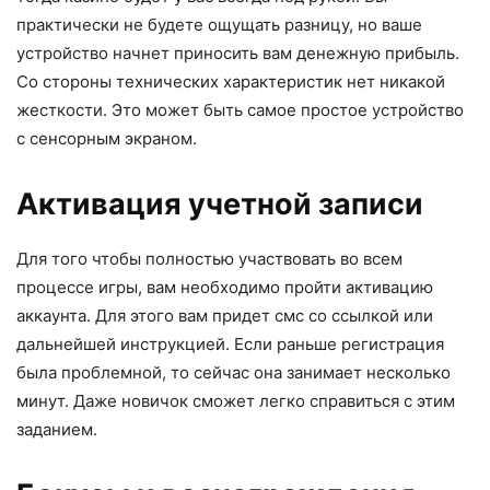
практически не будете ощущать разницу, но ваше
устройство начнет приносить вам денежную прибыль.
Со стороны технических характеристик нет никакой
жесткости. Это может быть самое простое устройство
с сенсорным экраном.
Активация учетной записи
Для того чтобы полностью участвовать во всем
процессе игры, вам необходимо пройти активацию
аккаунта. Для этого вам придет смс со ссылкой или
дальнейшей инструкцией. Если раньше регистрация
была проблемной, то сейчас она занимает несколько
минут. Даже новичок сможет легко справиться с этим
заданием.