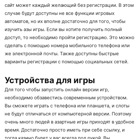
сайт может каждый желающий без регистрации. В этом
случае будут доступны не все функции игровых
автоматов, но их вполне достаточно для того, чтобы
изучить азы игры. Если вы хотите получить полный
доступ, то необходимо пройти регистрацию. Это можно
сделать с помощью номера мобильного телефона или
же электронной почты. Также доступны быстрые
варианты регистрации с помощью социальных сетей.
Устройства для игры
Для того чтобы запустить онлайн версии игр,
необходимо обзавестись современным устройством.
Вы сможете играть с телефона или планшета, и слоты
не будут отличаться от компьютерной версии. Поэтому
очень много людей в азартные игры приходят в удобное
время. Достаточно просто иметь при себе ссылку, и
тогда казино будет у вас всегда под рукой. Вы