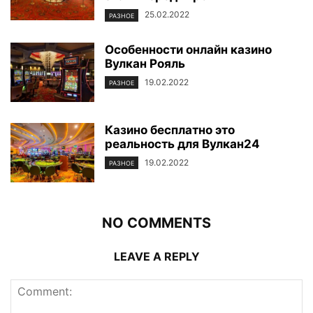
25.02.2022
РАЗНОЕ
Особенности онлайн казино
Вулкан Рояль
19.02.2022
РАЗНОЕ
Казино бесплатно это
реальность для Вулкан24
19.02.2022
РАЗНОЕ
NO COMMENTS
LEAVE A REPLY