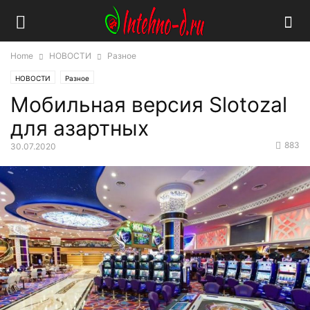
Home
НОВОСТИ
Разное
НОВОСТИ
Разное
Мобильная версия Slotozal
для азартных
883
30.07.2020