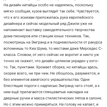
На дизайн китайцы особо не надеялись, поскольку
мягко сообщая, кузов выглядит так себе. Чувствуется,
что к его эскизам приложилась рука европейского
дизайнера и сейчас модельный ряд Джили уже не
напоминает выставку самодеятельного творчества
дома пионеров или станции юных техников. Так,
посмотришь на Эмгранд и в подневольности от ракурса
вспомнишь то Киа Шума, то местами даже Мерседес С-
класса. Словом, от него сейчас не воротит и никто уж
точно не скажет, что дизайн целиком украден у кого-
то. Так, пунктами. Хромает сборка, но китайцы здесь,
скорее всего, ни при чем. Не обошлось, разумеется, и
без элементов азиатского украшательства. Одни
блестящие пороги с надписью Эмгранд чего стоят, а к
ним ещё прилагаются глянцевитые накладки на
дверные ручки и масса стилистических ляпов в салоне.
Но с этим можно примиряться. На голову не капает, и