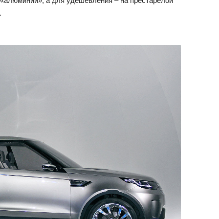
 «алюминии», а для удешевления – на престарелой
.