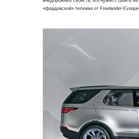
внедорожных свойств, его нужно строить на
«фордовской» тележке от Freelander-Evoque