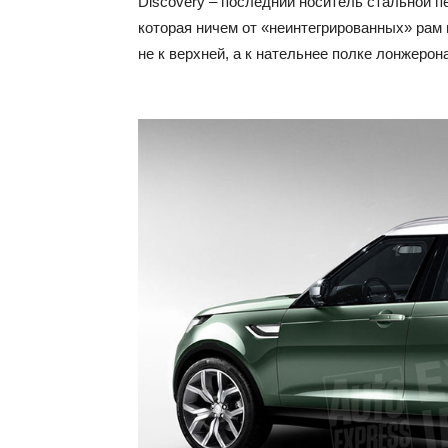
Discovery – последний носитель стальной п
которая ничем от «неинтегрированных» рам 
не к верхней, а к нательнее полке лонжерона