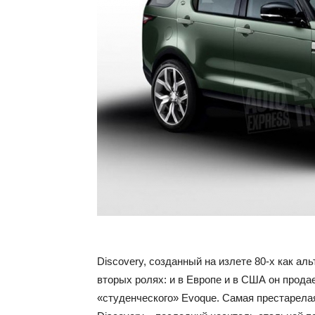
Discovery, созданный на излете 80-х как ал
вторых ролях: и в Европе и в США он прода
«студенческого» Evoque. Самая престарелая