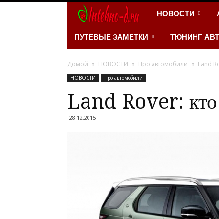
INTEHNO-
НОВОСТИ
D.RU
ПУТЕВЫЕ ЗАМЕТКИ
ТЮНИНГ АВ
–
Домой
НОВОСТИ
Про автомобили
Land Ro
НОВОСТИ
Про автомобили
Портал
Land Rover: кто
про
28.12.2015
автомобили
и
мотоциклы