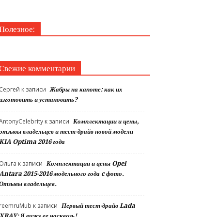
Полезное:
Свежие комментарии
Сергей
к записи
Жабры на капоте: как их
изготовить и установить?
AntonyCelebrity
к записи
Комплектации и цены,
отзывы владельцев и тест-драйв новой модели
KIA Optima 2016 года
Ольга
к записи
Комплектации и цены Opel
Antara 2015-2016 модельного года c фото.
Отзывы владельцев.
reemruMub
к записи
Первый тест-драйв Lada
XRAY: Я вижу ее насквозь!