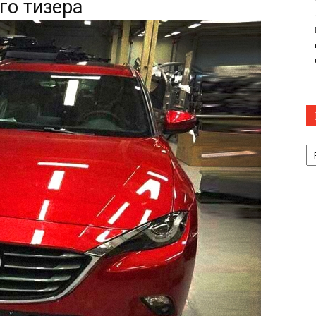
го тизера
Р