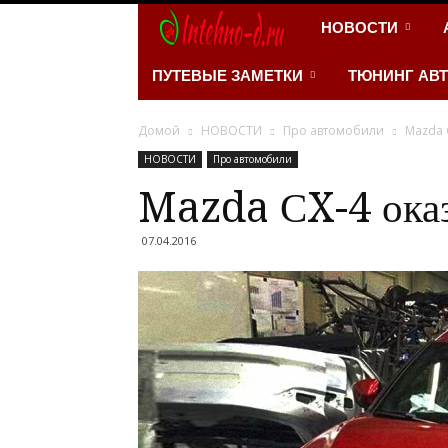
INTEHNO-
НОВОСТИ
D.RU
ПУТЕВЫЕ ЗАМЕТКИ
ТЮНИНГ АВ
–
Домой
НОВОСТИ
Про автомобили
Mazda 
НОВОСТИ
Про автомобили
Портал
Mazda СX-4 оказ
про
07.04.2016
автомобили
и
мотоциклы