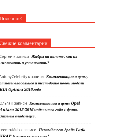
Полезное:
Свежие комментарии
Сергей
к записи
Жабры на капоте: как их
изготовить и установить?
AntonyCelebrity
к записи
Комплектации и цены,
отзывы владельцев и тест-драйв новой модели
KIA Optima 2016 года
Ольга
к записи
Комплектации и цены Opel
Antara 2015-2016 модельного года c фото.
Отзывы владельцев.
reemruMub
к записи
Первый тест-драйв Lada
XRAY: Я вижу ее насквозь!