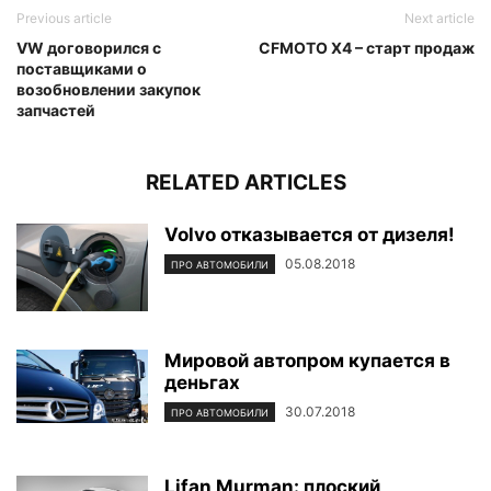
Previous article
Next article
VW договорился с
CFMOTO X4 – старт продаж
поставщиками о
возобновлении закупок
запчастей
RELATED ARTICLES
Volvo отказывается от дизеля!
05.08.2018
ПРО АВТОМОБИЛИ
Мировой автопром купается в
деньгах
30.07.2018
ПРО АВТОМОБИЛИ
Lifan Murman: плоский,