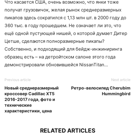
Что касается США, очень возможно, что янки тоже
получат грузовичок, желая рынок среднеразмерных
пикапов здесь сократился с 1,13 млн шт. в 2000 году до
360 тыс. в году прошедшем. Не означает ли это, что
ещё одной пустующей нишей, о которой думает Дитер
Цетше, сделаются полноразмерные пикапы?
Собственно, и подходящий для бейдж-инжиниринга
образец есть – на детройтском салоне этого года
демонстрировали обновившейся NissanTitan…
Previous article
Next article
Новый среднеразмерный
Ретро-велосипед Сherubim
кроссовер Cadillac XT5
Hummingbird
2016-2017 года, фото и
технические
характеристики, цена
RELATED ARTICLES