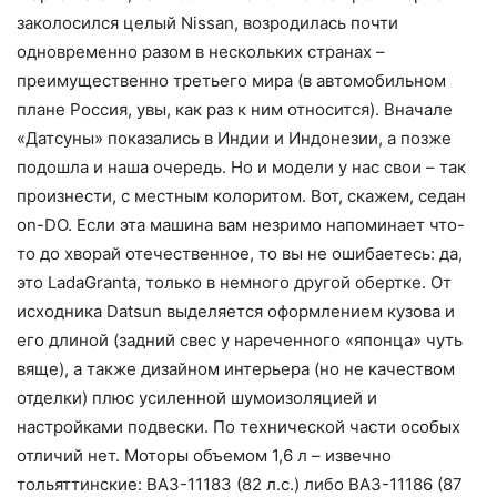
заколосился целый Nissan, возродилась почти
одновременно разом в нескольких странах –
преимущественно третьего мира (в автомобильном
плане Россия, увы, как раз к ним относится). Вначале
«Датсуны» показались в Индии и Индонезии, а позже
подошла и наша очередь. Но и модели у нас свои – так
произнести, с местным колоритом. Вот, скажем, седан
on-DO. Если эта машина вам незримо напоминает что-
то до хворай отечественное, то вы не ошибаетесь: да,
это LadaGranta, только в немного другой обертке. От
исходника Datsun выделяется оформлением кузова и
его длиной (задний свес у нареченного «японца» чуть
вяще), а также дизайном интерьера (но не качеством
отделки) плюс усиленной шумоизоляцией и
настройками подвески. По технической части особых
отличий нет. Моторы объемом 1,6 л – извечно
тольяттинские: ВАЗ-11183 (82 л.с.) либо ВАЗ-11186 (87