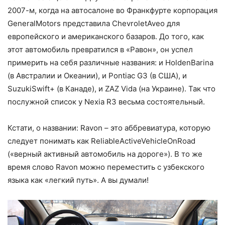
2007-м, когда на автосалоне во Франкфурте корпорация
GeneralMotors представила ChevroletAveo для
европейского и американского базаров. До того, как
этот автомобиль превратился в «Равон», он успел
примерить на себя различные названия: и HoldenBarina
(в Австралии и Океании), и Pontiac G3 (в США), и
SuzukiSwift+ (в Канаде), и ZAZ Vida (на Украине). Так что
послужной список у Nexia R3 весьма состоятельный.
Кстати, о названии: Ravon – это аббревиатура, которую
следует понимать как ReliableActiveVehicleOnRoad
(«верный активный автомобиль на дороге»). В то же
время слово Ravon можно переместить с узбекского
языка как «легкий путь». А вы думали!