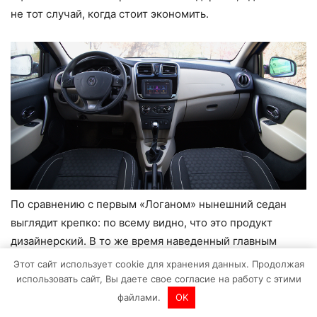
не тот случай, когда стоит экономить.
По сравнению с первым «Логаном» нынешний седан
выглядит крепко: по всему видно, что это продукт
дизайнерский. В то же время наведенный главным
реношным художником Лоренсом ванденАкером лоск
Этот сайт использует cookie для хранения данных. Продолжая
не в мочах скрыть суть машины: это, в первую очередь,
использовать сайт, Вы даете свое согласие на работу с этими
автомобиль-функция. Внешность седана обещает
файлами.
OK
просторный салон и большенный багажник – и свое