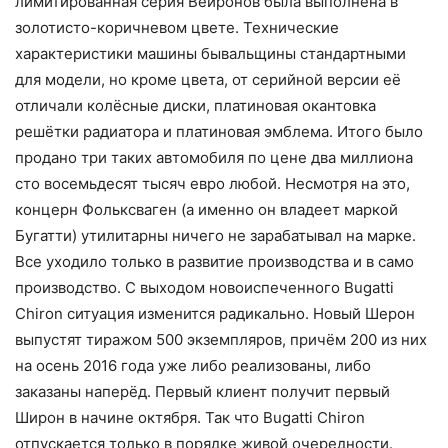
лимитированная серия Вейронов была выполнена в
золотисто-коричневом цвете. Технические
характеристики машины бывальщины стандартными
для модели, но кроме цвета, от серийной версии её
отличали колёсные диски, платиновая окантовка
решётки радиатора и платиновая эмблема. Итого было
продано три таких автомобиля по цене два миллиона
сто восемьдесят тысяч евро любой. Несмотря на это,
концерн Фольксваген (а именно он владеет маркой
Бугатти) утилитарны ничего не зарабатывал на марке.
Все уходило только в развитие производства и в само
производство. С выходом новоиспеченного Bugatti
Chiron ситуация изменится радикально. Новый Шерон
выпустят тиражом 500 экземпляров, причём 200 из них
на осень 2016 года уже либо реализованы, либо
заказаны наперёд. Первый клиент получит первый
Широн в начине октября. Так что Bugatti Chiron
отпускается только в порядке живой очередности.