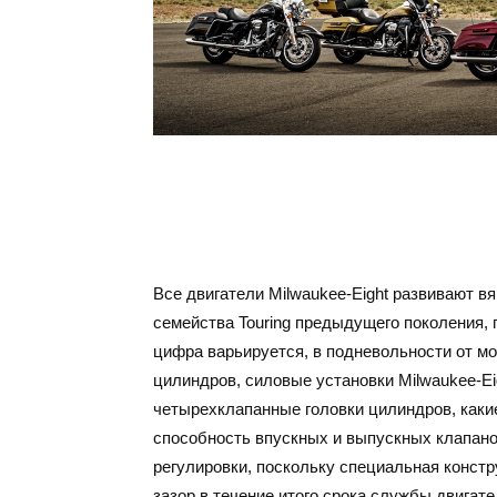
Все двигатели Milwaukee-Eight развивают 
семейства Touring предыдущего поколения, 
цифра варьируется, в подневольности от м
цилиндров, силовые установки Milwaukee-E
четырехклапанные головки цилиндров, как
способность впускных и выпускных клапано
регулировки, поскольку специальная конст
зазор в течение итого срока службы двигат