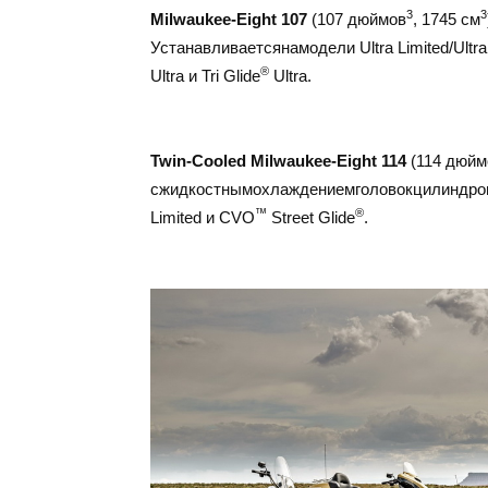
3
3
Milwaukee-Eight 107
(107 дюймов
, 1745 см
Устанавливаетсянамодели Ultra Limited/Ultra 
®
Ultra и Tri Glide
Ultra.
Twin-Cooled Milwaukee-Eight 114
(114 дюйм
сжидкостнымохлаждениемголовокцилиндров
™
®
Limited и CVO
Street Glide
.