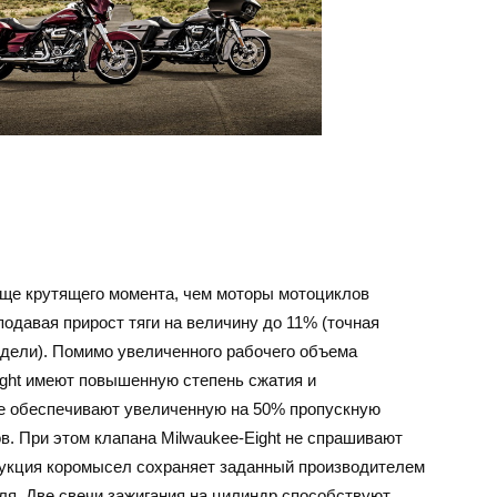
вяще крутящего момента, чем моторы мотоциклов
подавая прирост тяги на величину до 11% (точная
одели). Помимо увеличенного рабочего объема
ight имеют повышенную степень сжатия и
ие обеспечивают увеличенную на 50% пропускную
в. При этом клапана Milwaukee-Eight не спрашивают
рукция коромысел сохраняет заданный производителем
еля. Две свечи зажигания на цилиндр способствуют