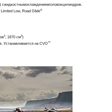
) сжидкостнымохлаждениемголовокцилиндров.
®
Limited Low, Road Glide
3
3
ов
, 1870 см
)
™
. Устанавливается на CVO