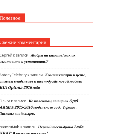
Полезное:
Свежие комментарии
Сергей
к записи
Жабры на капоте: как их
изготовить и установить?
AntonyCelebrity
к записи
Комплектации и цены,
отзывы владельцев и тест-драйв новой модели
KIA Optima 2016 года
Ольга
к записи
Комплектации и цены Opel
Antara 2015-2016 модельного года c фото.
Отзывы владельцев.
reemruMub
к записи
Первый тест-драйв Lada
XRAY: Я вижу ее насквозь!