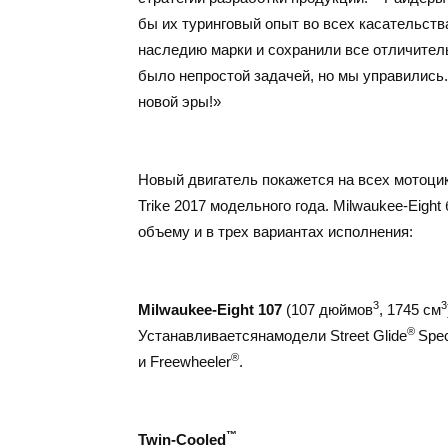
бы их туринговый опыт во всех касательств
наследию марки и сохранили все отличитель
было непростой задачей, но мы управились.
новой эры!»
Новый двигатель покажется на всех мотоцик
Trike 2017 модельного года. Milwaukee-Eigh
объему и в трех вариантах исполнения:
3
3
Milwaukee-Eight 107
(107 дюймов
, 1745 см
®
Устанавливаетсянамодели Street Glide
Spec
®
и Freewheeler
.
™
Twin-Cooled