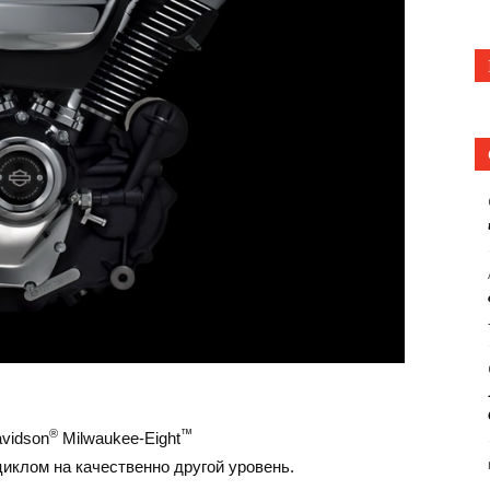
®
™
vidson
Milwaukee-Eight
иклом на качественно другой уровень.