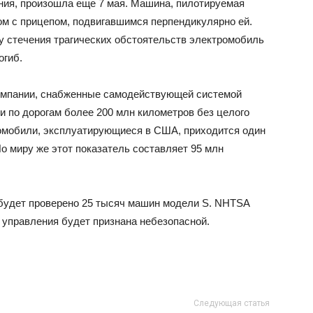
ния, произошла еще 7 мая. Машина, пилотируемая
ом с прицепом, подвигавшимся перпендикулярно ей.
илу стечения трагических обстоятельств электромобиль
огиб.
компании, снабженные самодействующей системой
и по дорогам более 200 млн километров без целого
томобили, эксплуатирующиеся в США, приходится один
о миру же этот показатель составляет 95 млн
будет проверено 25 тысяч машин модели S. NHTSA
 управления будет признана небезопасной.
Следующая статья