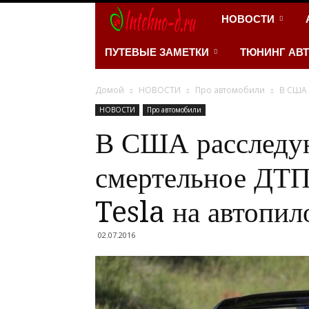
INTEHNO-
НОВОСТИ
D.RU
ПУТЕВЫЕ ЗАМЕТКИ
ТЮНИНГ АВ
–
Домой
НОВОСТИ
Про автомобили
В США 
НОВОСТИ
Про автомобили
Портал
В США расследу
про
смертельное ДТП
автомобили
Tesla на автопил
и
02.07.2016
мотоциклы