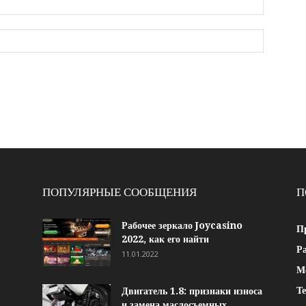
ПОПУЛЯРНЫЕ СООБЩЕНИЯ
П
Рабочее зеркало Joycasino
П
2022, как его найти
Р
11.01.2022
М
Т
Двигатель 1.8: признаки износа
и замена маслосъемных