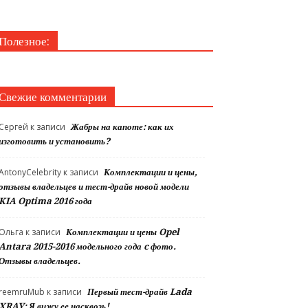
Полезное:
Свежие комментарии
Сергей
к записи
Жабры на капоте: как их
изготовить и установить?
AntonyCelebrity
к записи
Комплектации и цены,
отзывы владельцев и тест-драйв новой модели
KIA Optima 2016 года
Ольга
к записи
Комплектации и цены Opel
Antara 2015-2016 модельного года c фото.
Отзывы владельцев.
reemruMub
к записи
Первый тест-драйв Lada
XRAY: Я вижу ее насквозь!