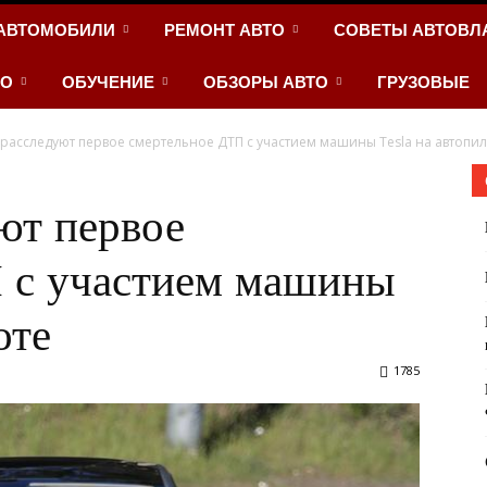
АВТОМОБИЛИ
РЕМОНТ АВТО
СОВЕТЫ АВТОВЛ
ТО
ОБУЧЕНИЕ
ОБЗОРЫ АВТО
ГРУЗОВЫЕ
расследуют первое смертельное ДТП с участием машины Tesla на автопи
ют первое
 с участием машины
оте
1785