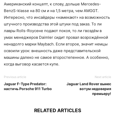
Американский концепт, к слову, дольше Mercedes-
BenzS-klasse на 80 см и на 1,5 метра, чем AMGGT.
Интересно, что инсайдеры «намекают» на возможность
штучного производства этой штуки под заказ. То ли
лавры Rolls-Royceне подают покоя, то ли гвоздём в
умах менеджеров Daimler сидит провал возрождённой
ненадолго марки Maybach. Если второе, значит немцы
освоили урок: внешность даже представительской
машины далеко не самое второстепенное. А особенно,
когда выговор касается купе.
Previous article
Next article
Jaguar F-Type Predator:
Jaguar Land Rover вынес
настичь Porsche 911 Turbo
вотум недоверия
премьеру!
RELATED ARTICLES