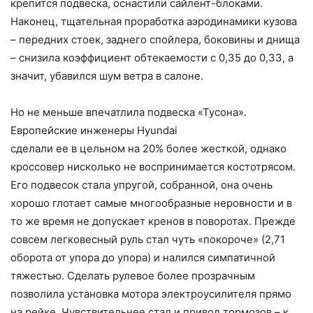
крепится подвеска, оснастили сайлент-блоками.
Наконец, тщательная проработка аэродинамики кузова
– передних стоек, заднего спойлера, боковины и днища
– снизила коэффициент обтекаемости с 0,35 до 0,33, а
значит, убавился шум ветра в салоне.
Но не меньше впечатлила подвеска «Тусона».
Европейские инженеры
Hyundai
сделали ее в цельном на 20% более жесткой, однако
кроссовер нисколько не воспринимается костотрясом.
Его подвесок стала упругой, собранной, она очень
хорошо глотает самые многообразные неровности и в
то же время не допускает кренов в поворотах. Прежде
совсем легковесный руль стал чуть «покороче» (2,71
оборота от упора до упора) и налился симпатичной
тяжестью.
C
делать рулевое более прозрачным
позволила установка мотора электроусилителя прямо
на рейке. Чувствительнее стал и привод тормозов – к