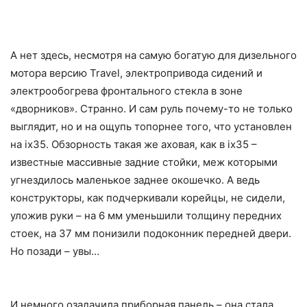
А нет здесь, несмотря на самую богатую для дизельного
мотора версию Travel, электропривода сидений и
электрообогрева фронтального стекла в зоне
«дворников». Странно. И сам руль почему-то не только
выглядит, но и на ощупь топорнее того, что установлен
на ix35. Обзорность такая же аховая, как в ix35 –
известные массивные задние стойки, меж которыми
угнездилось маленькое заднее окошечко. А ведь
конструкторы, как подчеркивали корейцы, не сидели,
уложив руки – на 6 мм уменьшили толщину передних
стоек, на 37 мм понизили подоконник передней двери.
Но позади – увы…
И немного озадачила приборная панель – она стала