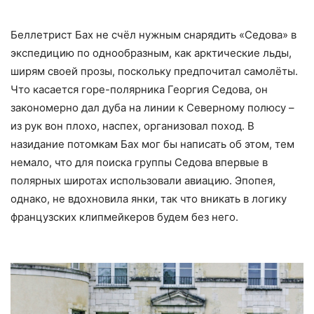
Беллетрист Бах не счёл нужным снарядить «Седова» в
экспедицию по однообразным, как арктические льды,
ширям своей прозы, поскольку предпочитал самолёты.
Что касается горе-полярника Георгия Седова, он
закономерно дал дуба на линии к Северному полюсу –
из рук вон плохо, наспех, организовал поход. В
назидание потомкам Бах мог бы написать об этом, тем
немало, что для поиска группы Седова впервые в
полярных широтах использовали авиацию. Эпопея,
однако, не вдохновила янки, так что вникать в логику
французских клипмейкеров будем без него.