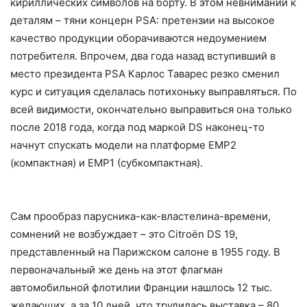
кириллических символов на борту. В этом невнимании к
деталям – тяни концерн PSA: претензии на высокое
качество продукции оборачиваются недоумением
потребителя. Впрочем, два года назад вступивший в
место президента PSA Карлос Таварес резко сменил
курс и ситуация сделалась потихоньку выправляться. По
всей видимости, окончательно выправиться она только
после 2018 года, когда под маркой DS наконец-то
начнут спускать модели на платформе EMP2
(компактная) и EMP1 (субкомпактная).
Сам прообраз парусника-как-властелина-времени,
сомнений не возбуждает – это Citroёn DS 19,
представленный на Парижском салоне в 1955 году. В
первоначальный же день на этот флагман
автомобильной флотилии Франции нашлось 12 тыс.
желающих, а за 10 дней, что трудилась выставка – 80