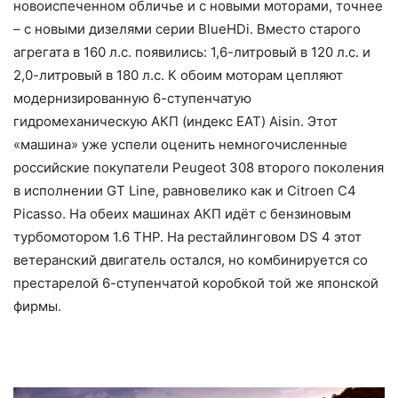
новоиспеченном обличье и с новыми моторами, точнее
– с новыми дизелями серии BlueHDi. Вместо старого
агрегата в 160 л.с. появились: 1,6-литровый в 120 л.с. и
2,0-литровый в 180 л.с. К обоим моторам цепляют
модернизированную 6-ступенчатую
гидромеханическую АКП (индекс EAT) Aisin. Этот
«машина» уже успели оценить немногочисленные
российские покупатели Peugeot 308 второго поколения
в исполнении GT Line, равновелико как и Citroen С4
Picasso. На обеих машинах АКП идёт с бензиновым
турбомотором 1.6 THP. На рестайлинговом DS 4 этот
ветеранский двигатель остался, но комбинируется со
престарелой 6-ступенчатой коробкой той же японской
фирмы.