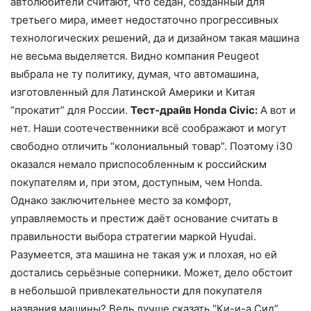
автолюбители считают, что седан, созданный для
третьего мира, имеет недостаточно прогрессивных
технологических решений, да и дизайном такая машина
не весьма выделяется. Видно компания Peugeot
выбрала не ту политику, думая, что автомашина,
изготовленный для Латинской Америки и Китая
“прокатит” для России.
Тест-драйв Honda Civic:
А вот и
нет. Наши соотечественники всё соображают и могут
свободно отличить “колониальный товар”. Поэтому i30
оказался немало приспособленным к российским
покупателям и, при этом, доступным, чем Honda.
Однако заключительнее место за комфорт,
управляемость и престиж даёт основание считать в
правильности выбора стратегии маркой Hyudai.
Разумеется, эта машина не такая уж и плохая, но ей
достались серьёзные соперники. Может, дело обстоит
в небольшой привлекательности для покупателя
названия машины? Ведь лучше сказать “Ки-и-а Сид”,