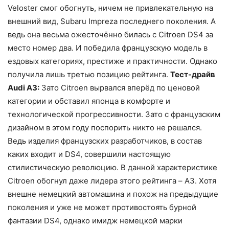
Veloster смог обогнуть, ничем не привлекательную на
внешний вид, Subaru Impreza последнего поколения. А
ведь она весьма ожесточённо билась с Citroen DS4 за
место номер два. И победила французскую модель в
ездовых категориях, престиже и практичности. Однако
получила лишь третью позицию рейтинга.
Тест-драйв
Audi A3:
Зато Citroen вырвался вперёд по ценовой
категории и обставил японца в комфорте и
технологической прогрессивности. Зато с французским
дизайном в этом году поспорить никто не решался.
Ведь изделия французских разработчиков, в состав
каких входит и DS4, совершили настоящую
стилистическую революцию. В данной характеристике
Citroen обогнул даже лидера этого рейтинга – A3. Хотя
внешне немецкий автомашина и похож на предыдущие
поколения и уже не может противостоять бурной
фантазии DS4, однако имидж немецкой марки