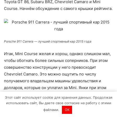
Toyota GT 86, Subaru BRZ, Chevrolet Camaro и Mini
Course. Начнём обсуждение с самого крышки рейтинга.
Porsche 911 Carrera — лучший спортивный кар 2015 года
Итак, Mini Course желая и хорош, однако слишком мал,
чтобы обогнать более сильных соперников. При этом
совершенство конструкции у него превосходит
Chevrolet Camaro. Это можно ощутить по числу
получаемого владельцем машины удовольствия и
долларов, которые он уплатил за Mini. Янки при этом
обгоняет Porsche по практичности. Впрочем, для
Этот сайт использует cookie для хранения данных. Продолжая
спортивной машины такое качество стоит на
использовать сайт, Вы даете свое согласие на работу с этими
заключительном месте, что нельзя сказать о внешнем
файлами.
OK
виде. И здесь Camaro немножко вырвался вперёд, ведь