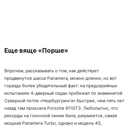
продвинутое шасси Panamera, можно длинно, но вот
гораздо более убедительный факт: на предсерийных
испытаниях 4-дверный седан пробежал по знаменитой
Северной петле «Нюрбургринга» быстрее, чем пять лет
назад там проехала Porsche 911GT3. Любопытно, что
рекорды на гоночной линии била, разумеется, самая
мощная Panamera Turbo, однако и модель 4S,
вооруженная 2,9-литровой «шестеркой», по динамике и
наслаждению для водителя совсем немногим уступает
старшей сестрице. Оно и понятно – 440 сил могут
показаться недостаточно резвыми лишь тому, кто
считает цифры на бумаге и никогда не ездил с таким
табуном под капотом. А вот когда до нас доберется
дизельная машина, пока неотчетливо – хотя цены уже
объявлены.
Так что с полной уверенностью можно сказать: даже