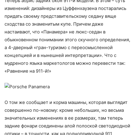
теперь абрис задних окон 911-й модели. В этом – суть
изменений: дизайнеры из Цуффенхаузена постарались
придать своему представительскому седану вяще
сходства со знаменитым купе. Причем даже
настаивают, что «Панамера» не люкс-седан в
обыкновенном понимании этого скучного определения,
а 4-дверный «гран-туризмо с переосмысленной
концепцией и в нынешней интерпретации». Что с
мудреного языка маркетологов можно перевести так:
«Равнение на 911-й!»
О том же сообщает и корма машины, которая выглядит
совершенно по-новому: кроме небольших, но весьма
значительных изменениях в ее размерах, там теперь
задние фонари соединены алой полоской светодиодной
оптики – в точности, как на полноприводной 911