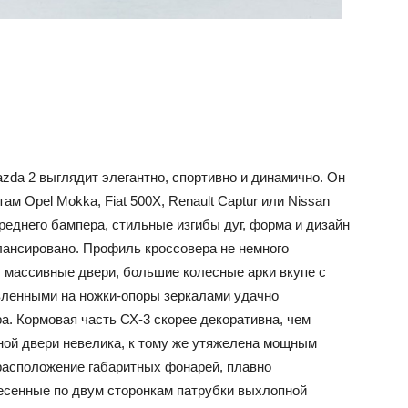
zda 2 выглядит элегантно, спортивно и динамично. Он
м Opel Mokka, Fiat 500X, Renault Captur или Nissan
реднего бампера, стильные изгибы дуг, форма и дизайн
лансировано. Профиль кроссовера не немного
, массивные двери, большие колесные арки вкупе с
вленными на ножки-опоры зеркалами удачно
ра.
Кормовая часть СХ-3 скорее декоративна, чем
ой двери невелика, к тому же утяжелена мощным
расположение габаритных фонарей, плавно
есенные по двум сторонкам патрубки выхлопной