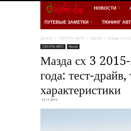
INTEHNO-
НОВОСТИ
D.RU
ПУТЕВЫЕ ЗАМЕТКИ
ТЮНИНГ АВ
–
Домой
ОБЗОРЫ АВТО
Mazda
Мазда сх 3 2
ОБЗОРЫ АВТО
Mazda
Портал
Мазда сх 3 2015
про
года: тест-драйв,
автомобили
характеристики
и
13.11.2015
мотоциклы