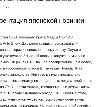
о года.
зентация японской новинки
ртии СХ-3, младшего брата Мазды СХ-7 2.3,
es Auto Show. До самого крышки производители
евая интерес к новоиспеченному игроку. Слухи о
и уже немало 2-х лет. И лишь накануне премьеры о
семирный рынок CX-3 вышла своевременно. Тем более,
а кроссоверов класса В, такие как Hyundai, Kia и
колько запоздалее. Интерес к этим относительно
ским автомашинам у потенциальных покупателей очень
на СХ-3 – пятая модель, комплектация и дизайн какой
го в 2012 году сделалась Мазда СХ-5. Помимо этого,
kyactiv начинкой — бескомпромиссным сочетанием
 взяла одну из начальных ступенек модельной линейки