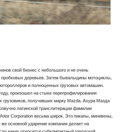
нов свой бизнес с небольшого и не очень
е пробковых деревьев. Затем бывальщины мотоциклы,
мотороллеров и полноценных грузовых автомашин.
 году, произошел на стыке перепрофилирования
х грузовиков, получивших марку Mazda. Ахура Мазда
созвучно латинской транслитерации фамилии
tor Corporation весьма широк. Это пикапы, минивены,
 же основной ударение компания делает на
ислу каких относится субкомпактный городской