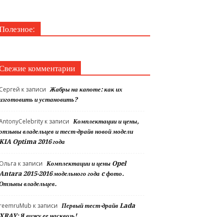
Полезное:
Свежие комментарии
Сергей
к записи
Жабры на капоте: как их
изготовить и установить?
AntonyCelebrity
к записи
Комплектации и цены,
отзывы владельцев и тест-драйв новой модели
KIA Optima 2016 года
Ольга
к записи
Комплектации и цены Opel
Antara 2015-2016 модельного года c фото.
Отзывы владельцев.
reemruMub
к записи
Первый тест-драйв Lada
XRAY: Я вижу ее насквозь!