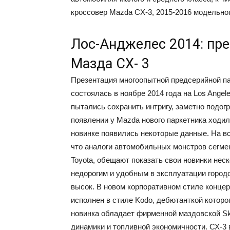
кроссовер Mazda CX-3, 2015-2016 модельног
Лос-Анджелес 2014: пре
Мазда СХ- 3
Презентация многоопытной предсерийной па
состоялась в ноябре 2014 года на Los Angel
пытались сохранить интригу, заметно подогр
появлении у Mazda нового паркетника ходил
новинке появились некоторые данные. На в
что аналоги автомобильных монстров сегмент
Toyota, обещают показать свои новинки нес
недорогим и удобным в эксплуатации город
высок. В новом корпоративном стиле концер
исполнен в стиле Kodo, дебютанткой которо
новинка обладает фирменной маздовской S
динамики и топливной экономичности. СХ-3