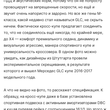
ПДД и акустических норм, потому что он не попросту
провоцирует на запрещенные скорости, но ещё и
звучит очень напористо и задорно. Но все же гены М-
класса, какой недавно стал называться GLС, не скрыть
ничем. Фактически кросс-купе предлагает соединить
то, что не соединялось ещё никогда, по крайней мере,
до Х4 — комфорт премиального седана, динамику и
визуальную агрессию, манера спортивного купе и
универсальность кроссовера. В одном фото можно
увидать, как дизайнеры из Штутгарта провели
экспериментальное скрещивание, в результате
которого и вышел Мерседес GLС купе 2016-2017
модельного года.
А что не видно на фото, то расскажет спецификация. К
образцу, на кросс-купе даже в базе установлена
спортивная подвеска с активными амортизаторами DBC
и куцая рулевая рейка с соотношением 16,1/1. Но этого ж