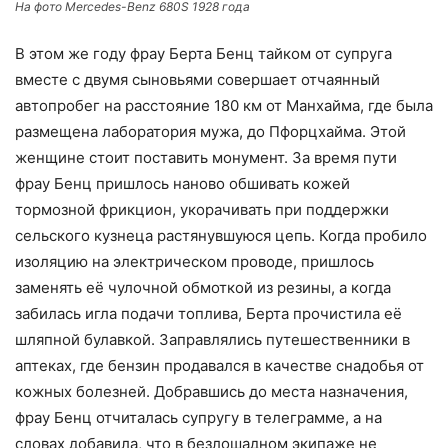
На фото Mercedes-Benz 680S 1928 года
В этом же году фрау Берта Бенц тайком от супруга
вместе с двумя сыновьями совершает отчаянный
автопробег на расстояние 180 км от Манхайма, где была
размещена лаборатория мужа, до Пфорцхайма. Этой
женщине стоит поставить монумент. За время пути
фрау Бенц пришлось наново обшивать кожей
тормозной фрикцион, укорачивать при поддержки
сельского кузнеца растянувшуюся цепь. Когда пробило
изоляцию на электрическом проводе, пришлось
заменять её чулочной обмоткой из резины, а когда
забилась игла подачи топлива, Берта прочистила её
шляпной булавкой. Заправлялись путешественники в
аптеках, где бензин продавался в качестве снадобья от
кожных болезней. Добравшись до места назначения,
фрау Бенц отчиталась супругу в телеграмме, а на
словах добавила, что в безлошадном экипаже не