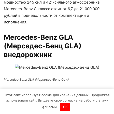
мощностью 245 сил и 421-сильного атмосферника.
Mercedes-Benz G класса стоит от 6,7 до 21 000 000
рублей в подневольности от комплектации и
исполнения.
Mercedes-Benz GLA
(Мерседес-Бенц GLA)
внедорожник
Mercedes-Benz GLA (Мерседес-Бенц GLA)
Нетривиальный внедорожник Mercedes-Benz GLA
Этот сайт использует cookie для хранения данных. Продолжая
сочетает в себе черты спортивного купе и нрав
использовать сайт, Вы даете свое согласие на работу с этими
настоящего внедорожника. Автомобиль предложит
файлами.
OK
массу опций — от стеклянной панорамной кровли, до